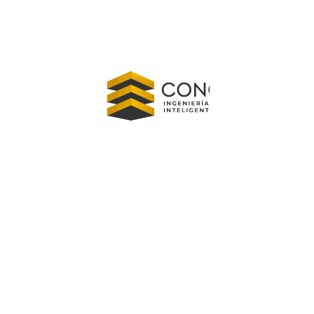
 sitios web
o incrustado (videos, imágenes, artículos, etc.). Dicho contenido 
s, usar cookies, incrustar seguimiento de terceros y monitorear t
sesión en ese sitio.
atos
irección IP se incluirá en el correo electrónico de restablecimient
tus datos
ndefinidamente para reconocer y aprobar automáticamente comen
minar su información personal en cualquier momento (excepto el 